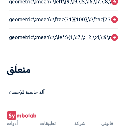
geometric\:mean\:\left\{9,\:9,\:5,\:6,\:7,\:8,\:8,\:7,\:
geometric\:mean\:\frac{31}{100},\:\frac{23}{105},
geometric\:mean\:\:\left\{1,\:7,\:12,\:4,\:9\right\}
متعلّق
آلة حاسبة للإحصاء
قانوني
شركة
تطبيقات
أدوات