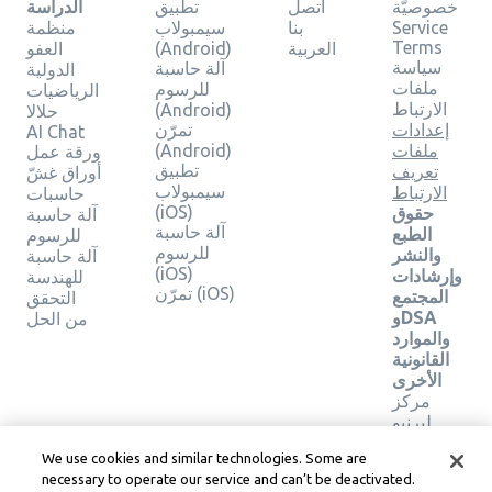
خصوصيّة
اتصل
تطبيق
الدراسة
Service
بنا
سيمبولاب
منظمة
Terms
العربية
(Android)
العفو
سياسة
آلة حاسبة
الدولية
ملفات
للرسوم
الرياضيات
الارتباط
(Android)
حلالا
إعدادات
تمرّن
AI Chat
ملفات
(Android)
ورقة عمل
تطبيق
تعريف
أوراق غشّ
سيمبولاب
الارتباط
حاسبات
(iOS)
حقوق
آلة حاسبة
آلة حاسبة
الطبع
للرسوم
للرسوم
والنشر
آلة حاسبة
(iOS)
وإرشادات
للهندسة
تمرّن (iOS)
المجتمع
التحقق
وDSA
من الحل
والموارد
القانونية
الأخرى
مركز
ليرنيو
القانوني
We use cookies and similar technologies. Some are
شروط
necessary to operate our service and can’t be deactivated.
خدمة