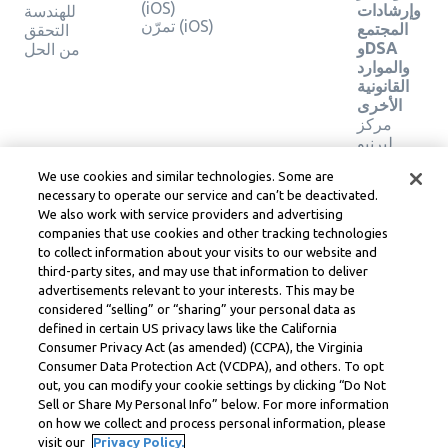
(iOS)
وإرشادات
للهندسة
تمرّن (iOS)
المجتمع
التحقق
وDSA
من الحل
والموارد
القانونية
الأخرى
مركز
ليرنيو
القانوني
We use cookies and similar technologies. Some are
شروط
necessary to operate our service and can’t be deactivated.
خدمة
We also work with service providers and advertising
Learneo
companies that use cookies and other tracking technologies
to collect information about your visits to our website and
Symbolab, a Learneo, Inc. business
third-party sites, and may use that information to deliver
© Learneo, Inc. 2024
advertisements relevant to your interests. This may be
considered “selling” or “sharing” your personal data as
defined in certain US privacy laws like the California
Consumer Privacy Act (as amended) (CCPA), the Virginia
Consumer Data Protection Act (VCDPA), and others. To opt
out, you can modify your cookie settings by clicking “Do Not
Sell or Share My Personal Info” below. For more information
on how we collect and process personal information, please
visit our
Privacy Policy.