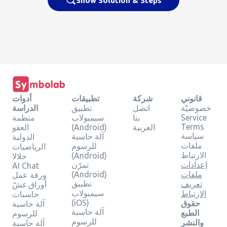
Show Solution & Steps
قانوني
شركة
تطبيقات
أدوات
خصوصيّة
اتصل
تطبيق
الدراسة
Service
بنا
سيمبولاب
منظمة
Terms
العربية
(Android)
العفو
سياسة
آلة حاسبة
الدولية
ملفات
للرسوم
الرياضيات
الارتباط
(Android)
حلالا
إعدادات
تمرّن
AI Chat
ملفات
(Android)
ورقة عمل
تطبيق
تعريف
أوراق غشّ
سيمبولاب
الارتباط
حاسبات
(iOS)
حقوق
آلة حاسبة
آلة حاسبة
الطبع
للرسوم
للرسوم
والنشر
آلة حاسبة