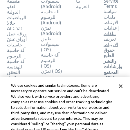
Service
بنا
سيمبولاب
منظمة
Terms
العربية
(Android)
العفو
سياسة
آلة حاسبة
الدولية
ملفات
للرسوم
الرياضيات
الارتباط
(Android)
حلالا
إعدادات
تمرّن
AI Chat
ملفات
(Android)
ورقة عمل
تطبيق
تعريف
أوراق غشّ
سيمبولاب
الارتباط
حاسبات
(iOS)
حقوق
آلة حاسبة
آلة حاسبة
الطبع
للرسوم
للرسوم
والنشر
آلة حاسبة
(iOS)
وإرشادات
للهندسة
تمرّن (iOS)
المجتمع
التحقق
وDSA
من الحل
والموارد
We use cookies and similar technologies. Some are
القانونية
necessary to operate our service and can’t be deactivated.
الأخرى
We also work with service providers and advertising
مركز
companies that use cookies and other tracking technologies
ليرنيو
to collect information about your visits to our website and
القانوني
third-party sites, and may use that information to deliver
شروط
advertisements relevant to your interests. This may be
خدمة
considered “selling” or “sharing” your personal data as
Learneo
defined in certain US privacy laws like the California