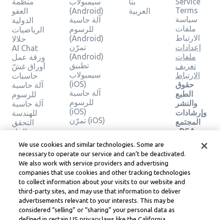
Service
بنا
سيمبولاب
منظمة
Terms
العربية
(Android)
العفو
سياسة
آلة حاسبة
الدولية
ملفات
للرسوم
الرياضيات
الارتباط
(Android)
حلالا
إعدادات
تمرّن
AI Chat
ملفات
(Android)
ورقة عمل
تطبيق
تعريف
أوراق غشّ
سيمبولاب
الارتباط
حاسبات
(iOS)
حقوق
آلة حاسبة
آلة حاسبة
الطبع
للرسوم
للرسوم
والنشر
آلة حاسبة
(iOS)
وإرشادات
للهندسة
تمرّن (iOS)
المجتمع
التحقق
وDSA
من الحل
والموارد
We use cookies and similar technologies. Some are
القانونية
necessary to operate our service and can’t be deactivated.
الأخرى
We also work with service providers and advertising
مركز
companies that use cookies and other tracking technologies
ليرنيو
to collect information about your visits to our website and
القانوني
third-party sites, and may use that information to deliver
شروط
advertisements relevant to your interests. This may be
خدمة
considered “selling” or “sharing” your personal data as
Learneo
defined in certain US privacy laws like the California