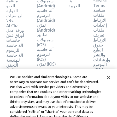
Service
بنا
سيمبولاب
منظمة
Terms
العربية
(Android)
العفو
سياسة
آلة حاسبة
الدولية
ملفات
للرسوم
الرياضيات
الارتباط
(Android)
حلالا
إعدادات
تمرّن
AI Chat
ملفات
(Android)
ورقة عمل
تطبيق
تعريف
أوراق غشّ
سيمبولاب
الارتباط
حاسبات
(iOS)
حقوق
آلة حاسبة
آلة حاسبة
الطبع
للرسوم
للرسوم
والنشر
آلة حاسبة
(iOS)
وإرشادات
للهندسة
تمرّن (iOS)
المجتمع
التحقق
وDSA
من الحل
والموارد
We use cookies and similar technologies. Some are
القانونية
necessary to operate our service and can’t be deactivated.
الأخرى
We also work with service providers and advertising
مركز
companies that use cookies and other tracking technologies
ليرنيو
to collect information about your visits to our website and
القانوني
third-party sites, and may use that information to deliver
شروط
advertisements relevant to your interests. This may be
خدمة
considered “selling” or “sharing” your personal data as
Learneo
defined in certain US privacy laws like the California