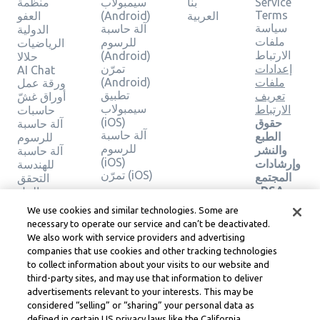
Service
بنا
سيمبولاب
منظمة
Terms
العربية
(Android)
العفو
سياسة
آلة حاسبة
الدولية
ملفات
للرسوم
الرياضيات
الارتباط
(Android)
حلالا
إعدادات
تمرّن
AI Chat
ملفات
(Android)
ورقة عمل
تطبيق
تعريف
أوراق غشّ
سيمبولاب
الارتباط
حاسبات
(iOS)
حقوق
آلة حاسبة
آلة حاسبة
الطبع
للرسوم
للرسوم
والنشر
آلة حاسبة
(iOS)
وإرشادات
للهندسة
تمرّن (iOS)
المجتمع
التحقق
وDSA
من الحل
والموارد
We use cookies and similar technologies. Some are
القانونية
necessary to operate our service and can’t be deactivated.
الأخرى
We also work with service providers and advertising
مركز
companies that use cookies and other tracking technologies
ليرنيو
to collect information about your visits to our website and
القانوني
third-party sites, and may use that information to deliver
شروط
advertisements relevant to your interests. This may be
خدمة
considered “selling” or “sharing” your personal data as
Learneo
defined in certain US privacy laws like the California