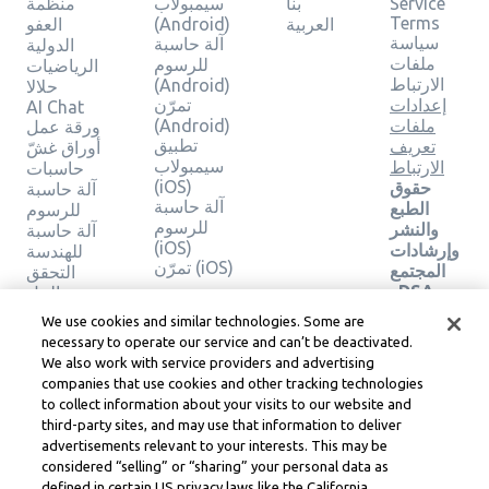
Service
بنا
سيمبولاب
منظمة
Terms
العربية
(Android)
العفو
سياسة
آلة حاسبة
الدولية
ملفات
للرسوم
الرياضيات
الارتباط
(Android)
حلالا
إعدادات
تمرّن
AI Chat
ملفات
(Android)
ورقة عمل
تطبيق
تعريف
أوراق غشّ
سيمبولاب
الارتباط
حاسبات
(iOS)
حقوق
آلة حاسبة
آلة حاسبة
الطبع
للرسوم
للرسوم
والنشر
آلة حاسبة
(iOS)
وإرشادات
للهندسة
تمرّن (iOS)
المجتمع
التحقق
وDSA
من الحل
والموارد
We use cookies and similar technologies. Some are
القانونية
necessary to operate our service and can’t be deactivated.
الأخرى
We also work with service providers and advertising
مركز
companies that use cookies and other tracking technologies
ليرنيو
to collect information about your visits to our website and
القانوني
third-party sites, and may use that information to deliver
شروط
advertisements relevant to your interests. This may be
خدمة
considered “selling” or “sharing” your personal data as
Learneo
defined in certain US privacy laws like the California