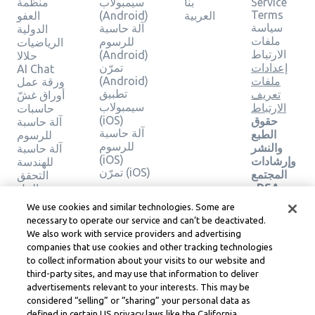
Service
بنا
سيمبولاب
منظمة
Terms
العربية
(Android)
العفو
سياسة
آلة حاسبة
الدولية
ملفات
للرسوم
الرياضيات
الارتباط
(Android)
حلالا
إعدادات
تمرّن
AI Chat
ملفات
(Android)
ورقة عمل
تطبيق
تعريف
أوراق غشّ
سيمبولاب
الارتباط
حاسبات
(iOS)
حقوق
آلة حاسبة
آلة حاسبة
الطبع
للرسوم
للرسوم
والنشر
آلة حاسبة
(iOS)
وإرشادات
للهندسة
تمرّن (iOS)
المجتمع
التحقق
وDSA
من الحل
والموارد
We use cookies and similar technologies. Some are
القانونية
necessary to operate our service and can’t be deactivated.
الأخرى
We also work with service providers and advertising
مركز
companies that use cookies and other tracking technologies
ليرنيو
to collect information about your visits to our website and
القانوني
third-party sites, and may use that information to deliver
شروط
advertisements relevant to your interests. This may be
خدمة
considered “selling” or “sharing” your personal data as
Learneo
defined in certain US privacy laws like the California