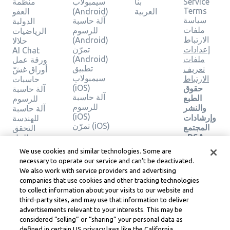
Service
بنا
سيمبولاب
منظمة
Terms
العربية
(Android)
العفو
سياسة
آلة حاسبة
الدولية
ملفات
للرسوم
الرياضيات
الارتباط
(Android)
حلالا
إعدادات
تمرّن
AI Chat
ملفات
(Android)
ورقة عمل
تطبيق
تعريف
أوراق غشّ
سيمبولاب
الارتباط
حاسبات
(iOS)
حقوق
آلة حاسبة
آلة حاسبة
الطبع
للرسوم
للرسوم
والنشر
آلة حاسبة
(iOS)
وإرشادات
للهندسة
تمرّن (iOS)
المجتمع
التحقق
وDSA
من الحل
والموارد
We use cookies and similar technologies. Some are
القانونية
necessary to operate our service and can’t be deactivated.
الأخرى
We also work with service providers and advertising
مركز
companies that use cookies and other tracking technologies
ليرنيو
to collect information about your visits to our website and
القانوني
third-party sites, and may use that information to deliver
شروط
advertisements relevant to your interests. This may be
خدمة
considered “selling” or “sharing” your personal data as
Learneo
defined in certain US privacy laws like the California