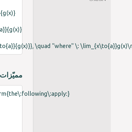
{g(x)}
a}}{g(x)}
\to{a}}{g(x)}}, \quad "where" \: \lim_{x\to{a}}g(x)
مميّزات 
hrm{the\:following\:apply:}