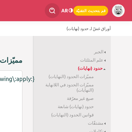
AR
قم بتحديث التقنيّة
أوراق غشّ لـ حدود (نهايات)
الجبر
مميّزات 
علم المثلثات
حدود (نهايات)
مميّزات الحدود (النهايات)
owing\:apply:}
مميّزات الحدود في اللانهاية
(النهايات)
صيغ غير معرّفة
حدود (نهايات) شاىعة
قوانين الحدود (النهايات)
مشتقّات
تكاملات