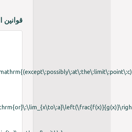
قوانين ا
\mathrm{(except\:possibly\:at\:the\:limit\:point\:c)
athrm{or}\:\lim_{x\to\:a}\left(\frac{f(x)}{g(x)}\r