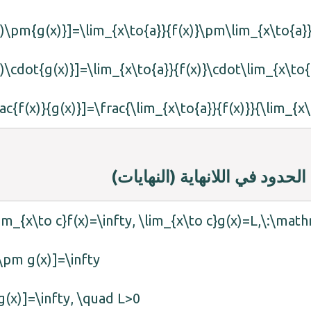
x)\pm{g(x)}]=\lim_{x\to{a}}{f(x)}\pm\lim_{x\to{a}}
x)\cdot{g(x)}]=\lim_{x\to{a}}{f(x)}\cdot\lim_{x\to{
rac{f(x)}{g(x)}]=\frac{\lim_{x\to{a}}{f(x)}}{\lim_{x
الحدود في اللانهاية (النهايات)
m_{x\to c}f(x)=\infty, \lim_{x\to c}g(x)=L,\:\mat
)\pm g(x)]=\infty
)g(x)]=\infty, \quad L>0