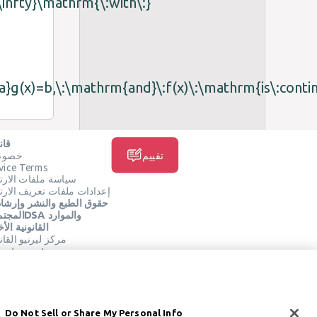
\infty}\mathrm{\:with\:}
:a}g(x)=b,\:\mathrm{and}\:f(x)\:\mathrm{is\:conti
قان
تقييم
خصوصي
vice Terms
سياسة ملفات الارت
إعدادات ملفات تعريف الارت
حقوق الطبع والنشر وإرشا
المجتمع وDSA 
القانونية الأ
مركز ليرنيو القان
شروط خدمة Learneo
وسائل التواصل الاجتماعي
Do Not Sell or Share My Personal Info