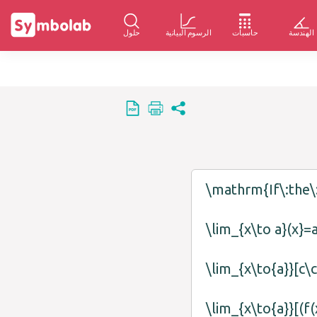
الهندسة
حاسبات
الرسوم البيانية
حلول
\mathrm{If\:the\:l
\lim_{x\to a}(x}=
\lim_{x\to{a}}[c\
\lim_{x\to{a}}[(f(