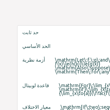
حد ثابت
الحد الأساسي
\mathrm{Let\:f,\:g\:and\:
أزمة نظرية
f(x)\le{h(x)}\le{g(x)}
\mathrm{Also\:suppose\:t
\mathrm{Then\:for\:any\:
\mathrm{For}\:\lim_{x\t
قاعدة لوبيتال
\mathrm{if}\:\lim_{x\to
{\lim_{x\to{a}}(\frac{f(
\mathrm{If\:two\:sequ
معيار الاختلاف