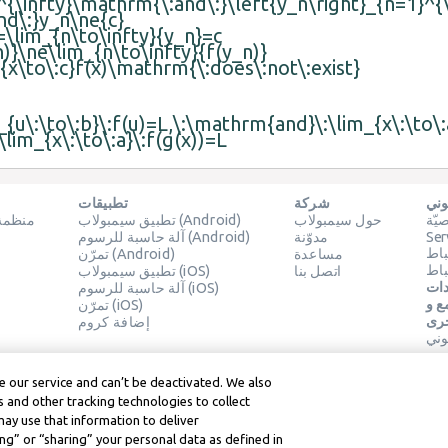
^{\infty}\mathrm{\:and\:}\left{y_n\right}_{n=1}^{
d\:}y_n\ne{c}
=\lim_{n\to\infty}{y_n}=c
n)}\ne\lim_{n\to\infty}{f(y_n)}
x\to\:c}f(x)\mathrm{\:does\:not\:exist}
_{u\:\to\:b}\:f(u)=L,\:\mathrm{and}\:\lim_{x\:\to\
lim_{x\:\to\:a}\:f(g(x))=L
وني
شركة
تطبيقات
ّة
حول سيمبولاب
تطبيق سيمبولاب (Android)
منظمة 
Ser
مدوّنة
آلة حاسبة للرسوم (Android)
باط
مساعدة
تمرّن (Android)
باط
اتصل بنا
تطبيق سيمبولاب (iOS)
دات
آلة حاسبة للرسوم (iOS)
والموارد
تمرّن (iOS)
خرى
إضافة كروم
وني
 our service and can’t be deactivated. We also
 and other tracking technologies to collect
may use that information to deliver
ng” or “sharing” your personal data as defined in