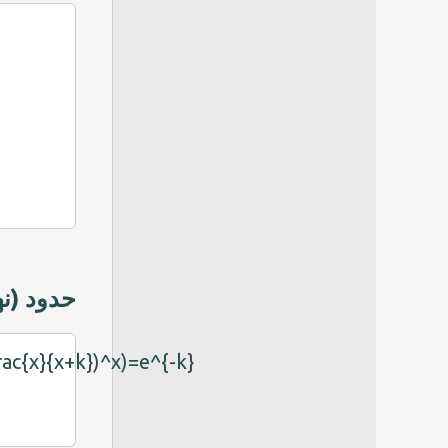
حدود (نه
frac{x}{x+k})^x)=e^{-k}