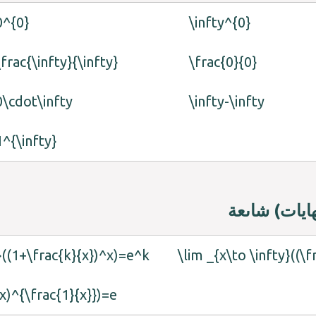
0^{0}
\infty^{0}
\frac{\infty}{\infty}
\frac{0}{0}
0\cdot\infty
\infty-\infty
1^{\infty}
ايات) شاىعة
y}((1+\frac{k}{x})^x)=e^k
\lim _{x\to \infty}((\
+x)^{\frac{1}{x}})=e