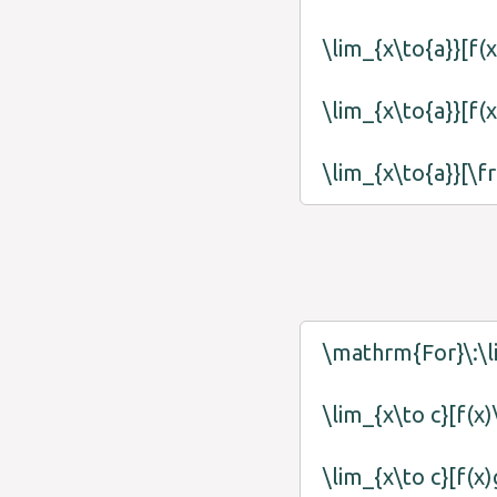
\lim_{x\to{a}}[f(
\lim_{x\to{a}}[f(
\lim_{x\to{a}}[\f
\mathrm{For}\:\li
\lim_{x\to c}[f(x
\lim_{x\to c}[f(x