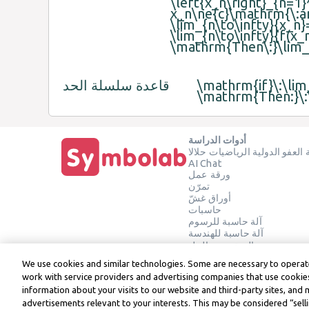
\left{x_n\right}_{n=1}
x_n\ne{c}\mathrm{\:an
\lim_{n\to\infty}{x_n}
\lim_{n\to\infty}{f(x_
\mathrm{Then\:}\lim_{
\mathrm{if}\:\lim
قاعدة سلسلة الحد
\mathrm{Then:}\:\
أدوات الدراسة
العفو الدولية الرياضيات حلالا
AI Chat
ورقة عمل
تمرّن
أوراق غشّ
حاسبات
آلة حاسبة للرسوم
آلة حاسبة للهندسة
التحقق من الحل
We use cookies and similar technologies. Some are necessary to operate
work with service providers and advertising companies that use cookies
information about your visits to our website and third-party sites, and 
advertisements relevant to your interests. This may be considered “selli