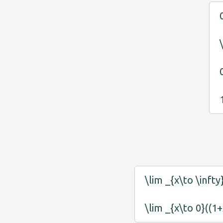
\lim _{x\to \inft
\lim _{x\to 0}((1