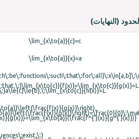
لحدود (النهايات)
\lim_{x\to{a}}{c}=c
\lim_{x\to{a}}{x}=a
h\:be\:functions\:such\:that\:for\:all}\:x\in[a,b]\:
hat,\:}\lim_{x\to{c}}{f(x)}=\lim_{x\to{c}}{g(x)}=L
}a\le{c}\le{b},\:\lim_{x\to{c}}{h(x)}=L
o{a}}\left(\frac{f(x)}{g(x)}\right),
{a}}\left(\frac{f(x)}{g(x)}\right)=\frac{0}{0}\:\m
x)}{g(x)})=\lim_{x\to{a}}(\frac{f^{'}(x)}{g^{'}(x)})}
ences\:exist,\:}