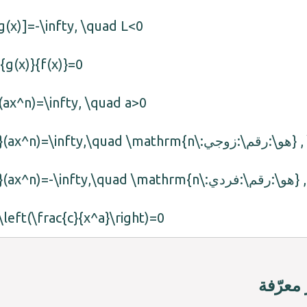
g(x)]=-\infty, \quad L<0
{g(x)}{f(x)}=0
}(ax^n)=\infty, \quad a>0
ي} , \quad a>0
 , \quad a>0
\left(\frac{c}{x^a}\right)=0
معرّفة