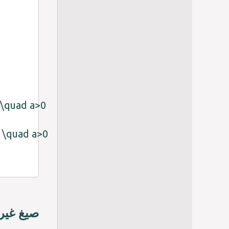
\lim_{x\to -\infty}(ax^n)=\infty,\quad \mathrm{n\:هو\:رقم\:زوج
\lim_{x\to -\infty}(ax^n)=-\infty,\quad \mathrm{n\:هو\:رقم\:فردي}
صيغ غير 