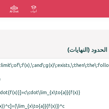
أدوات
AI Chat
الحدود (النهايات)
imit\:of\:f(x),\:and\:g(x)\:exists,\:then\:the\:foll
a
cdot{f(x)}]=c\cdot\lim_{x\to{a}}{f(x)}
x))^c]=(\lim_{x\to{a}}{f(x)})^c