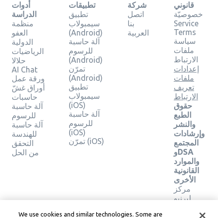
قانوني
شركة
تطبيقات
أدوات
خصوصيّة
اتصل
تطبيق
الدراسة
Service
بنا
سيمبولاب
منظمة
Terms
العربية
(Android)
العفو
سياسة
آلة حاسبة
الدولية
ملفات
للرسوم
الرياضيات
الارتباط
(Android)
حلالا
إعدادات
تمرّن
AI Chat
ملفات
(Android)
ورقة عمل
تطبيق
تعريف
أوراق غشّ
سيمبولاب
الارتباط
حاسبات
(iOS)
حقوق
آلة حاسبة
آلة حاسبة
الطبع
للرسوم
للرسوم
والنشر
آلة حاسبة
(iOS)
وإرشادات
للهندسة
تمرّن (iOS)
المجتمع
التحقق
وDSA
من الحل
والموارد
القانونية
الأخرى
مركز
ليرنيو
القانوني
We use cookies and similar technologies. Some are
شروط