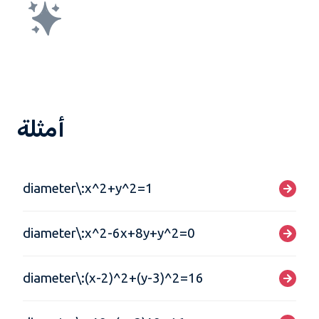
أمثلة
diameter\:x^2+y^2=1
diameter\:x^2-6x+8y+y^2=0
diameter\:(x-2)^2+(y-3)^2=16