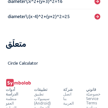
diameter\:x^2+(y+3)^2=16
diameter\:(x-4)^2+(y+2)^2=25
متعلّق
Circle Calculator
قانوني
شركة
تطبيقات
أدوات
خصوصيّة
اتصل
تطبيق
الدراسة
Service
بنا
سيمبولاب
منظمة
Terms
العربية
(Android)
العفو
سياسة
آلة حاسبة
الدولية