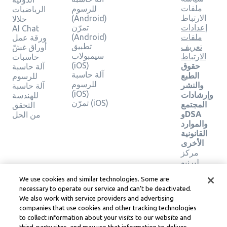
ملفات
للرسوم
الرياضيات
الارتباط
(Android)
حلالا
إعدادات
تمرّن
AI Chat
ملفات
(Android)
ورقة عمل
تطبيق
تعريف
أوراق غشّ
سيمبولاب
الارتباط
حاسبات
(iOS)
حقوق
آلة حاسبة
آلة حاسبة
الطبع
للرسوم
للرسوم
والنشر
آلة حاسبة
(iOS)
وإرشادات
للهندسة
تمرّن (iOS)
المجتمع
التحقق
وDSA
من الحل
والموارد
القانونية
الأخرى
مركز
ليرنيو
القانوني
We use cookies and similar technologies. Some are
شروط
necessary to operate our service and can’t be deactivated.
خدمة
We also work with service providers and advertising
Learneo
companies that use cookies and other tracking technologies
to collect information about your visits to our website and
Symbolab, a Learneo, Inc. business