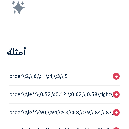
أمثلة
order\:2,\:6,\:1,\:4,\:3,\:5
order\:\left\{0.52,\:0.12,\:0.62,\:0.58\right\}
order\:\left\{90,\:94,\:53,\:68,\:79,\:84,\:87,\:72,\: