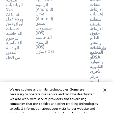
الدولية
ملفات
للرسوم
الرياضيات
الارتباط
(Android)
حلالا
إعدادات
تمرّن
AI Chat
ملفات
(Android)
ورقة عمل
تطبيق
تعريف
أوراق غشّ
سيمبولاب
الارتباط
حاسبات
(iOS)
حقوق
آلة حاسبة
آلة حاسبة
الطبع
للرسوم
للرسوم
والنشر
آلة حاسبة
(iOS)
وإرشادات
للهندسة
تمرّن (iOS)
المجتمع
التحقق
وDSA
من الحل
والموارد
القانونية
الأخرى
مركز
ليرنيو
القانوني
We use cookies and similar technologies. Some are
شروط
necessary to operate our service and can’t be deactivated.
خدمة
We also work with service providers and advertising
Learneo
companies that use cookies and other tracking technologies
to collect information about your visits to our website and
Symbolab, a Learneo, Inc. business