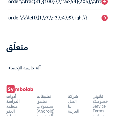
order\:\frac{31}{100},\:\frac{54}{205},\:\frac{23}
order\:\:\left\{1,\:7,\:-3,\:4,\:9\right\}
متعلّق
آلة حاسبة للإحصاء
قانوني
شركة
تطبيقات
أدوات
خصوصيّة
اتصل
تطبيق
الدراسة
Service
بنا
سيمبولاب
منظمة
Terms
العربية
(Android)
العفو
سياسة
آلة حاسبة