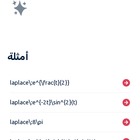
أمثلة
laplace\:e^{\frac{t}{2}}
laplace\:e^{-2t}\sin^{2}(t)
laplace\:8\pi