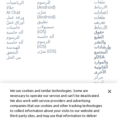
ملفات
للرسوم
الرياضيات
الارتباط
(Android)
حلالا
إعدادات
تمرّن
AI Chat
ملفات
(Android)
ورقة عمل
تطبيق
تعريف
أوراق غشّ
سيمبولاب
الارتباط
حاسبات
(iOS)
حقوق
آلة حاسبة
آلة حاسبة
الطبع
للرسوم
للرسوم
والنشر
آلة حاسبة
(iOS)
وإرشادات
للهندسة
تمرّن (iOS)
المجتمع
التحقق
وDSA
من الحل
والموارد
القانونية
الأخرى
مركز
ليرنيو
القانوني
We use cookies and similar technologies. Some are
شروط
necessary to operate our service and can’t be deactivated.
خدمة
We also work with service providers and advertising
Learneo
companies that use cookies and other tracking technologies
to collect information about your visits to our website and
Symbolab, a Learneo, Inc. business
third-party sites, and may use that information to deliver
© Learneo, Inc. 2024