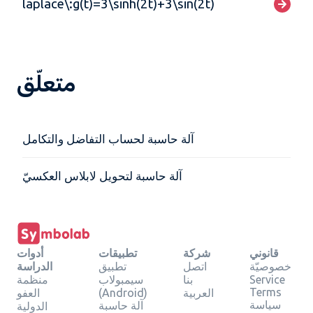
laplace\:g(t)=3\sinh(2t)+3\sin(2t)
متعلّق
آلة حاسبة لحساب التفاضل والتكامل
آلة حاسبة لتحويل لابلاس العكسيّ
قانوني
شركة
تطبيقات
أدوات
خصوصيّة
اتصل
تطبيق
الدراسة
Service
بنا
سيمبولاب
منظمة
Terms
العربية
(Android)
العفو
سياسة
آلة حاسبة
الدولية