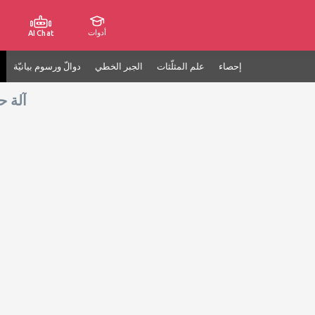
أدوات
AI Chat
إحصاء
علم المثلّثات
الجبر الخطي
دوالّ ورسوم بيانيّة
آلة ح