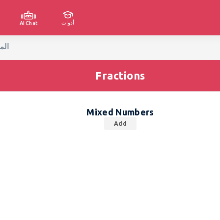
أدوات
AI Chat
mbers Add Worksheets
Fractions
Mixed Numbers
Add