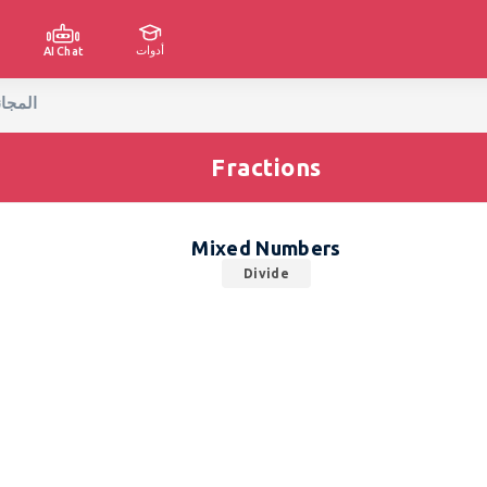
أدوات
AI Chat
Mixed Numbers Divide Worksheets - تنزيل 
Fractions
Mixed Numbers
Divide