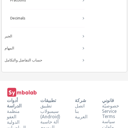
Fractions
Decimals
الجبر
المهام
حساب التفاضل والتكامل
قانوني
شركة
تطبيقات
أدوات
خصوصيّة
اتصل
تطبيق
الدراسة
Service
بنا
سيمبولاب
منظمة
Terms
العربية
(Android)
العفو
سياسة
آلة حاسبة
الدولية
ملفات
للرسوم
الرياضيات