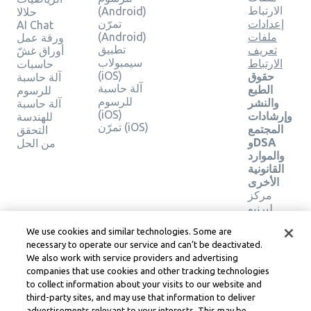
الارتباط
(Android)
حلالا
إعدادات
تمرّن
AI Chat
ملفات
(Android)
ورقة عمل
تطبيق
تعريف
أوراق غشّ
سيمبولاب
الارتباط
حاسبات
(iOS)
حقوق
آلة حاسبة
آلة حاسبة
الطبع
للرسوم
للرسوم
والنشر
آلة حاسبة
(iOS)
وإرشادات
للهندسة
تمرّن (iOS)
المجتمع
التحقق
وDSA
من الحل
والموارد
القانونية
الأخرى
مركز
ليرنيو
القانوني
We use cookies and similar technologies. Some are
شروط
necessary to operate our service and can’t be deactivated.
خدمة
We also work with service providers and advertising
Learneo
companies that use cookies and other tracking technologies
to collect information about your visits to our website and
Symbolab, a Learneo, Inc. business
third-party sites, and may use that information to deliver
© Learneo, Inc. 2024
advertisements relevant to your interests. This may be