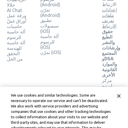
الارتباط
(Android)
حلالا
إعدادات
تمرّن
AI Chat
ملفات
(Android)
ورقة عمل
تطبيق
تعريف
أوراق غشّ
سيمبولاب
الارتباط
حاسبات
(iOS)
حقوق
آلة حاسبة
آلة حاسبة
الطبع
للرسوم
للرسوم
والنشر
آلة حاسبة
(iOS)
وإرشادات
للهندسة
تمرّن (iOS)
المجتمع
التحقق
وDSA
من الحل
والموارد
القانونية
الأخرى
مركز
ليرنيو
القانوني
We use cookies and similar technologies. Some are
شروط
necessary to operate our service and can’t be deactivated.
خدمة
We also work with service providers and advertising
Learneo
companies that use cookies and other tracking technologies
to collect information about your visits to our website and
Symbolab, a Learneo, Inc. business
third-party sites, and may use that information to deliver
© Learneo, Inc. 2024
advertisements relevant to your interests. This may be