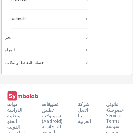
Fractions
Decimals
الجبر
المهام
حساب التفاضل والتكامل
قانوني
شركة
تطبيقات
أدوات
خصوصيّة
اتصل
تطبيق
الدراسة
Service
بنا
سيمبولاب
منظمة
Terms
العربية
(Android)
العفو
سياسة
آلة حاسبة
الدولية
ملفات
للرسوم
الرياضيات