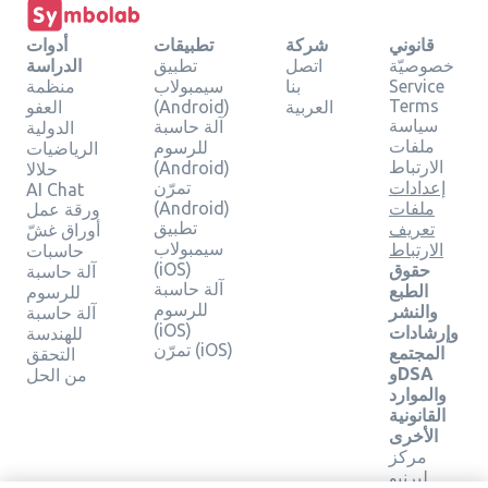
قانوني
شركة
تطبيقات
أدوات
خصوصيّة
اتصل
تطبيق
الدراسة
Service
بنا
سيمبولاب
منظمة
Terms
العربية
(Android)
العفو
سياسة
آلة حاسبة
الدولية
ملفات
للرسوم
الرياضيات
الارتباط
(Android)
حلالا
إعدادات
تمرّن
AI Chat
ملفات
(Android)
ورقة عمل
تطبيق
تعريف
أوراق غشّ
سيمبولاب
الارتباط
حاسبات
(iOS)
حقوق
آلة حاسبة
آلة حاسبة
الطبع
للرسوم
للرسوم
والنشر
آلة حاسبة
(iOS)
وإرشادات
للهندسة
تمرّن (iOS)
المجتمع
التحقق
وDSA
من الحل
والموارد
القانونية
الأخرى
مركز
ليرنيو