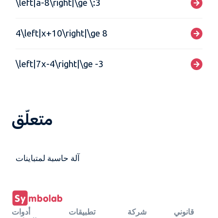
\left|a-8\right|\ge \:3
4\left|x+10\right|\ge 8
\left|7x-4\right|\ge -3
متعلّق
آلة حاسبة لمتباينات
قانوني
شركة
تطبيقات
أدوات