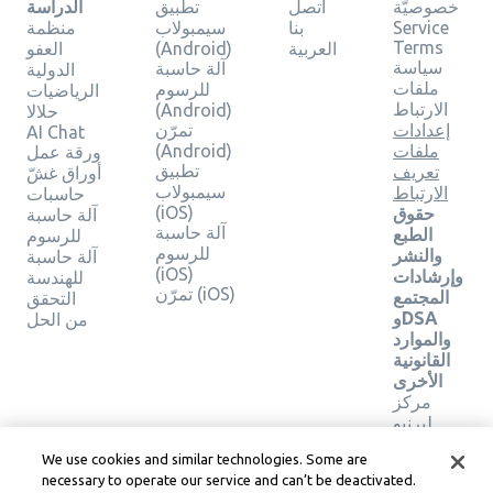
خصوصيّة
اتصل
تطبيق
الدراسة
Service
بنا
سيمبولاب
منظمة
Terms
العربية
(Android)
العفو
سياسة
آلة حاسبة
الدولية
ملفات
للرسوم
الرياضيات
الارتباط
(Android)
حلالا
إعدادات
تمرّن
AI Chat
ملفات
(Android)
ورقة عمل
تطبيق
تعريف
أوراق غشّ
سيمبولاب
الارتباط
حاسبات
(iOS)
حقوق
آلة حاسبة
آلة حاسبة
الطبع
للرسوم
للرسوم
والنشر
آلة حاسبة
(iOS)
وإرشادات
للهندسة
تمرّن (iOS)
المجتمع
التحقق
وDSA
من الحل
والموارد
القانونية
الأخرى
مركز
ليرنيو
القانوني
We use cookies and similar technologies. Some are
شروط
necessary to operate our service and can’t be deactivated.
خدمة