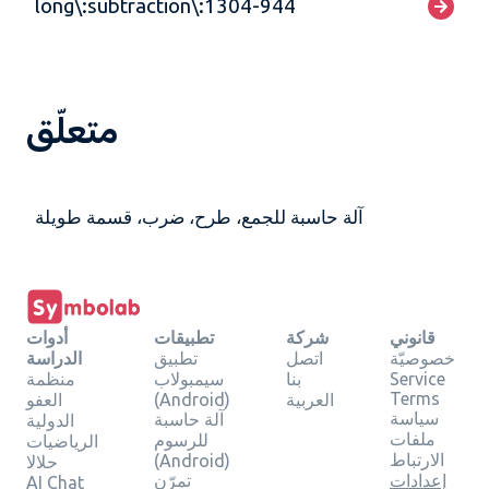
long\:subtraction\:1304-944
متعلّق
آلة حاسبة للجمع، طرح، ضرب، قسمة طويلة
قانوني
شركة
تطبيقات
أدوات
خصوصيّة
اتصل
تطبيق
الدراسة
Service
بنا
سيمبولاب
منظمة
Terms
العربية
(Android)
العفو
سياسة
آلة حاسبة
الدولية
ملفات
للرسوم
الرياضيات
الارتباط
(Android)
حلالا
إعدادات
تمرّن
AI Chat