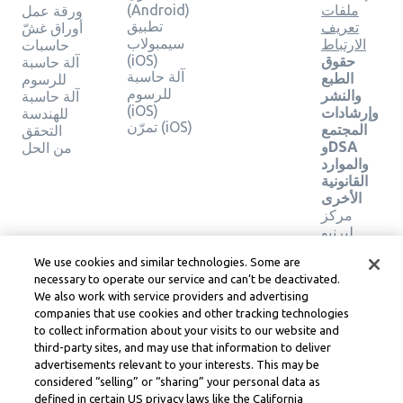
ملفات
(Android)
ورقة عمل
تطبيق
تعريف
أوراق غشّ
سيمبولاب
الارتباط
حاسبات
(iOS)
حقوق
آلة حاسبة
آلة حاسبة
الطبع
للرسوم
للرسوم
والنشر
آلة حاسبة
(iOS)
وإرشادات
للهندسة
تمرّن (iOS)
المجتمع
التحقق
وDSA
من الحل
والموارد
القانونية
الأخرى
مركز
ليرنيو
القانوني
We use cookies and similar technologies. Some are
شروط
necessary to operate our service and can’t be deactivated.
خدمة
We also work with service providers and advertising
Learneo
companies that use cookies and other tracking technologies
to collect information about your visits to our website and
Symbolab, a Learneo, Inc. business
third-party sites, and may use that information to deliver
© Learneo, Inc. 2024
advertisements relevant to your interests. This may be
considered “selling” or “sharing” your personal data as
defined in certain US privacy laws like the California