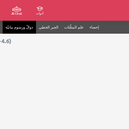
أدوات
AI Chat
إحصاء
علم المثلّثات
الجبر الخطي
دوالّ ورسوم بيانيّة
-4.6)