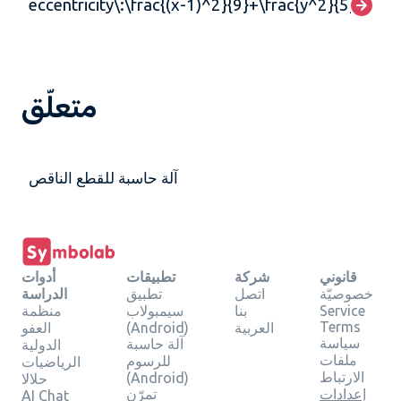
eccentricity\:\frac{(x-1)^2}{9}+\frac{y^2}{5}=100
متعلّق
آلة حاسبة للقطع الناقص
قانوني
شركة
تطبيقات
أدوات
خصوصيّة
اتصل
تطبيق
الدراسة
Service
بنا
سيمبولاب
منظمة
Terms
العربية
(Android)
العفو
سياسة
آلة حاسبة
الدولية
ملفات
للرسوم
الرياضيات
الارتباط
(Android)
حلالا
إعدادات
تمرّن
AI Chat