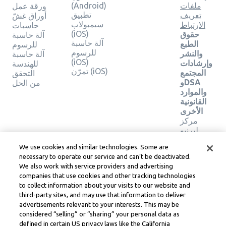
ملفات
(Android)
ورقة عمل
تطبيق
تعريف
أوراق غشّ
سيمبولاب
الارتباط
حاسبات
(iOS)
حقوق
آلة حاسبة
آلة حاسبة
الطبع
للرسوم
للرسوم
والنشر
آلة حاسبة
(iOS)
وإرشادات
للهندسة
تمرّن (iOS)
المجتمع
التحقق
وDSA
من الحل
والموارد
القانونية
الأخرى
مركز
ليرنيو
القانوني
We use cookies and similar technologies. Some are
شروط
necessary to operate our service and can’t be deactivated.
خدمة
We also work with service providers and advertising
Learneo
companies that use cookies and other tracking technologies
to collect information about your visits to our website and
Symbolab, a Learneo, Inc. business
third-party sites, and may use that information to deliver
© Learneo, Inc. 2024
advertisements relevant to your interests. This may be
considered “selling” or “sharing” your personal data as
defined in certain US privacy laws like the California