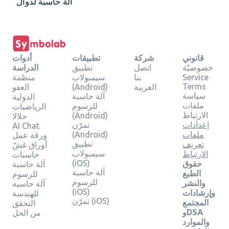
آلة حاسبة لدوالّ
قانوني
شركة
تطبيقات
أدوات
خصوصيّة
اتصل
تطبيق
الدراسة
Service
بنا
سيمبولاب
منظمة
Terms
العربية
(Android)
العفو
سياسة
آلة حاسبة
الدولية
ملفات
للرسوم
الرياضيات
الارتباط
(Android)
حلالا
إعدادات
تمرّن
AI Chat
ملفات
(Android)
ورقة عمل
تطبيق
تعريف
أوراق غشّ
سيمبولاب
الارتباط
حاسبات
(iOS)
حقوق
آلة حاسبة
آلة حاسبة
الطبع
للرسوم
للرسوم
والنشر
آلة حاسبة
(iOS)
وإرشادات
للهندسة
تمرّن (iOS)
المجتمع
التحقق
وDSA
من الحل
والموارد