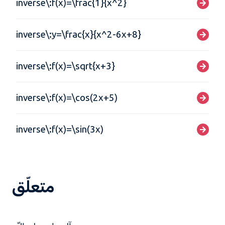
inverse\:f(x)=\frac{1}{x^2}
inverse\:y=\frac{x}{x^2-6x+8}
inverse\:f(x)=\sqrt{x+3}
inverse\:f(x)=\cos(2x+5)
inverse\:f(x)=\sin(3x)
متعلّق