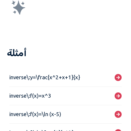
أمثلة
inverse\:y=\frac{x^2+x+1}{x}
inverse\:f(x)=x^3
inverse\:f(x)=\ln (x-5)