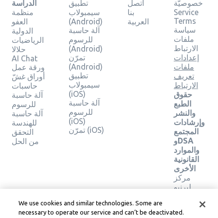
خصوصيّة
اتصل
تطبيق
الدراسة
Service
بنا
سيمبولاب
منظمة
Terms
العربية
(Android)
العفو
سياسة
آلة حاسبة
الدولية
ملفات
للرسوم
الرياضيات
الارتباط
(Android)
حلالا
إعدادات
تمرّن
AI Chat
ملفات
(Android)
ورقة عمل
تطبيق
تعريف
أوراق غشّ
سيمبولاب
الارتباط
حاسبات
(iOS)
حقوق
آلة حاسبة
آلة حاسبة
الطبع
للرسوم
للرسوم
والنشر
آلة حاسبة
(iOS)
وإرشادات
للهندسة
تمرّن (iOS)
المجتمع
التحقق
وDSA
من الحل
والموارد
القانونية
الأخرى
مركز
ليرنيو
القانوني
We use cookies and similar technologies. Some are
شروط
necessary to operate our service and can’t be deactivated.
خدمة