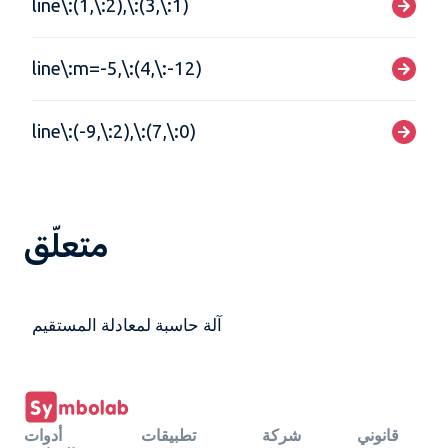
line\:(1,\:2),\:(3,\:1)
line\:m=-5,\:(4,\:-12)
line\:(-9,\:2),\:(7,\:0)
متعلّق
آلة حاسبة لمعادلة المستقيم
قانوني
شركة
تطبيقات
أدوات