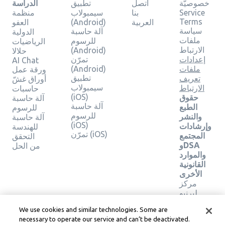
خصوصيّة
اتصل
تطبيق
الدراسة
Service
بنا
سيمبولاب
منظمة
Terms
العربية
(Android)
العفو
سياسة
آلة حاسبة
الدولية
ملفات
للرسوم
الرياضيات
الارتباط
(Android)
حلالا
إعدادات
تمرّن
AI Chat
ملفات
(Android)
ورقة عمل
تطبيق
تعريف
أوراق غشّ
سيمبولاب
الارتباط
حاسبات
(iOS)
حقوق
آلة حاسبة
آلة حاسبة
الطبع
للرسوم
للرسوم
والنشر
آلة حاسبة
(iOS)
وإرشادات
للهندسة
تمرّن (iOS)
المجتمع
التحقق
وDSA
من الحل
والموارد
القانونية
الأخرى
مركز
ليرنيو
القانوني
We use cookies and similar technologies. Some are
شروط
necessary to operate our service and can’t be deactivated.
خدمة