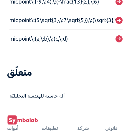
midpoint\:(-9,\:4),\:(-\frac{13}{2},\:6)
midpoint\:(5\sqrt{3},\:7\sqrt{5}),\:(\sqrt{3},\:-\sqr
midpoint\:(a,\:b),\:(c,\:d)
متعلّق
آلة حاسبة للهندسة التحليليّة
قانوني
شركة
تطبيقات
أدوات