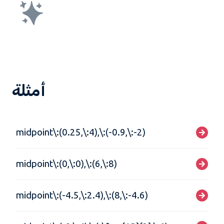
أمثلة
midpoint\:(0.25,\:4),\:(-0.9,\:-2)
midpoint\:(0,\:0),\:(6,\:8)
midpoint\:(-4.5,\:2.4),\:(8,\:-4.6)