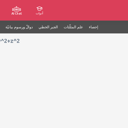
أدوات
AI Chat
إحصاء
علم المثلّثات
الجبر الخطي
دوالّ ورسوم بيانيّة
+y^2+z^2