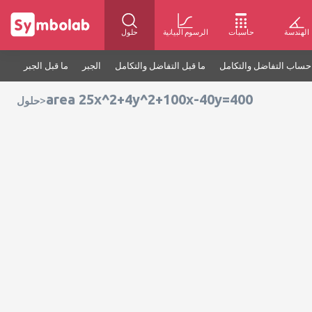
الهندسة
حاسبات
الرسوم البيانية
حلول
حساب التفاضل والتكامل
ما قبل التفاضل والتكامل
الجبر
ما قبل الجبر
area 25x^2+4y^2+100x-40y=400
>
حلول