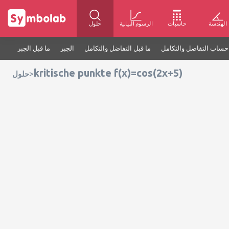
الهندسة
حاسبات
الرسوم البيانية
حلول
حساب التفاضل والتكامل
ما قبل التفاضل والتكامل
الجبر
ما قبل الجبر
kritische punkte f(x)=cos(2x+5)
>
حلول