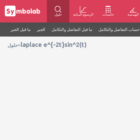
الهندسة
حاسبات
الرسوم البيانية
حلول
حساب التفاضل والتكامل
ما قبل التفاضل والتكامل
الجبر
ما قبل الجبر
laplace e^{-2t}sin^2(t)
>
حلول