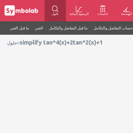
الهندسة
حاسبات
الرسوم البيانية
حلول
حساب التفاضل والتكامل
ما قبل التفاضل والتكامل
الجبر
ما قبل الجبر
simplify tan^4(x)+2tan^2(x)+1
>
حلول