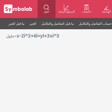
الهندسة
حاسبات
الرسوم البيانية
حلول
حساب التفاضل والتكامل
ما قبل التفاضل والتكامل
الجبر
ما قبل الجبر
x-2i^2+6i=yi+3xi^3
>
حلول