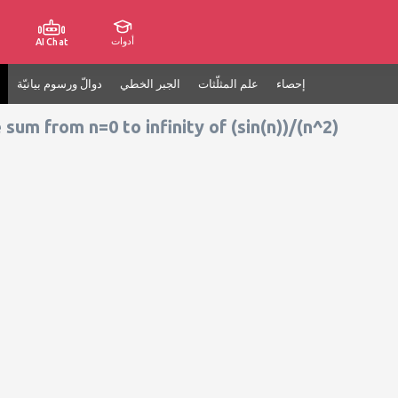
أدوات
AI Chat
إحصاء
علم المثلّثات
الجبر الخطي
دوالّ ورسوم بيانيّة
um from n=0 to infinity of (sin(n))/(n^2)