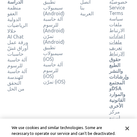
خصوصيّة
اتصل
تطبيق
الدراسة
Service
بنا
سيمبولاب
منظمة
Terms
العربية
(Android)
العفو
سياسة
آلة حاسبة
الدولية
ملفات
للرسوم
الرياضيات
الارتباط
(Android)
حلالا
إعدادات
تمرّن
AI Chat
ملفات
(Android)
ورقة عمل
تطبيق
تعريف
أوراق غشّ
سيمبولاب
الارتباط
حاسبات
(iOS)
حقوق
آلة حاسبة
آلة حاسبة
الطبع
للرسوم
للرسوم
والنشر
آلة حاسبة
(iOS)
وإرشادات
للهندسة
تمرّن (iOS)
المجتمع
التحقق
وDSA
من الحل
والموارد
القانونية
الأخرى
مركز
ليرنيو
القانوني
We use cookies and similar technologies. Some are
شروط
necessary to operate our service and can’t be deactivated.
خدمة