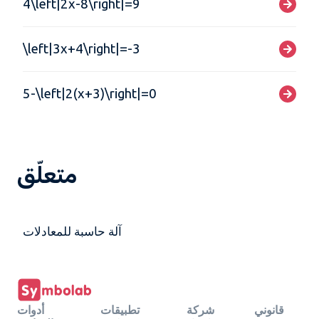
4\left|2x-8\right|=9
\left|3x+4\right|=-3
5-\left|2(x+3)\right|=0
متعلّق
آلة حاسبة للمعادلات
قانوني
شركة
تطبيقات
أدوات