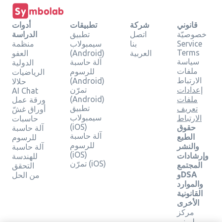
قانوني
شركة
تطبيقات
أدوات
خصوصيّة
اتصل
تطبيق
الدراسة
Service
بنا
سيمبولاب
منظمة
Terms
العربية
(Android)
العفو
سياسة
آلة حاسبة
الدولية
ملفات
للرسوم
الرياضيات
الارتباط
(Android)
حلالا
إعدادات
تمرّن
AI Chat
ملفات
(Android)
ورقة عمل
تطبيق
تعريف
أوراق غشّ
سيمبولاب
الارتباط
حاسبات
(iOS)
حقوق
آلة حاسبة
آلة حاسبة
الطبع
للرسوم
للرسوم
والنشر
آلة حاسبة
(iOS)
وإرشادات
للهندسة
تمرّن (iOS)
المجتمع
التحقق
وDSA
من الحل
والموارد
القانونية
الأخرى
مركز
ليرنيو