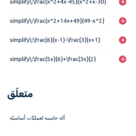
simplify\:\frac{x^2+4x-45}{x^2+x-30}
simplify\:\frac{x^2+14x+49}{49-x^2}
simplify\:\frac{6}{x-1}-\frac{3}{x+1}
simplify\:\frac{5x}{6}+\frac{3x}{2}
متعلّق
آلة حاسبة لعمليّات أساسيّة