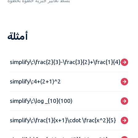
بسّط تعابير جبريّة خطوة بخطوة
أمثلة
simplify\:\frac{2}{3}-\frac{3}{2}+\frac{1}{4}
simplify\:4+(2+1)^2
simplify\:\log _{10}(100)
simplify\:\frac{1}{x+1}\cdot \frac{x^2}{5}