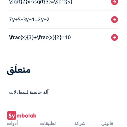
\sqrt{2}x-\sqrt{3}=\sqrt{5}
7y+5-3y+1=2y+2
\frac{x}{3}+\frac{x}{2}=10
متعلّق
آلة حاسبة للمعادلات
قانوني
شركة
تطبيقات
أدوات