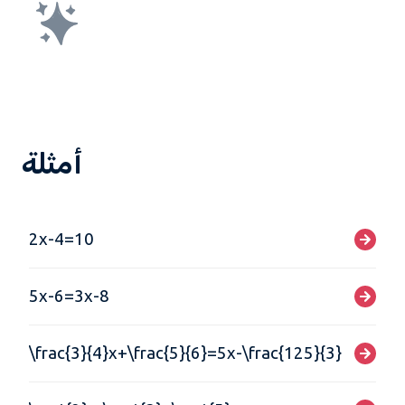
أمثلة
2x-4=10
5x-6=3x-8
\frac{3}{4}x+\frac{5}{6}=5x-\frac{125}{3}