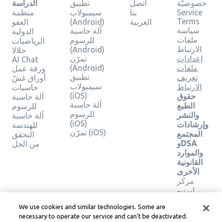
خصوصيّة
اتصل
تطبيق
الدراسة
Service
بنا
سيمبولاب
منظمة
Terms
العربية
(Android)
العفو
سياسة
آلة حاسبة
الدولية
ملفات
للرسوم
الرياضيات
الارتباط
(Android)
حلالا
إعدادات
تمرّن
AI Chat
ملفات
(Android)
ورقة عمل
تطبيق
تعريف
أوراق غشّ
سيمبولاب
الارتباط
حاسبات
(iOS)
حقوق
آلة حاسبة
آلة حاسبة
الطبع
للرسوم
للرسوم
والنشر
آلة حاسبة
(iOS)
وإرشادات
للهندسة
تمرّن (iOS)
المجتمع
التحقق
وDSA
من الحل
والموارد
القانونية
الأخرى
مركز
ليرنيو
القانوني
We use cookies and similar technologies. Some are
شروط
necessary to operate our service and can’t be deactivated.
خدمة