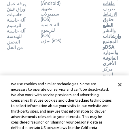
ملفات
(Android)
ورقة عمل
تطبيق
تعريف
أوراق غشّ
سيمبولاب
الارتباط
حاسبات
(iOS)
حقوق
آلة حاسبة
آلة حاسبة
الطبع
للرسوم
للرسوم
والنشر
آلة حاسبة
(iOS)
وإرشادات
للهندسة
تمرّن (iOS)
المجتمع
التحقق
وDSA
من الحل
والموارد
القانونية
الأخرى
مركز
ليرنيو
القانوني
We use cookies and similar technologies. Some are
شروط
necessary to operate our service and can’t be deactivated.
خدمة
We also work with service providers and advertising
Learneo
companies that use cookies and other tracking technologies
to collect information about your visits to our website and
Symbolab, a Learneo, Inc. business
third-party sites, and may use that information to deliver
© Learneo, Inc. 2024
advertisements relevant to your interests. This may be
considered “selling” or “sharing” your personal data as
defined in certain US privacy laws like the California