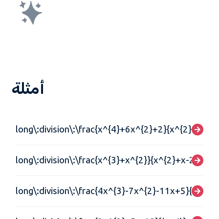
أمثلة
long\:division\:\frac{x^{4}+6x^{2}+2}{x^{2}+5}
long\:division\:\frac{x^{3}+x^{2}}{x^{2}+x-2}
long\:division\:\frac{4x^{3}-7x^{2}-11x+5}{4x+5}