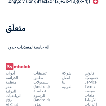
long\:division\:\frac{2x^{2}+5x-18}{(x+4)}
متعلّق
آلة حاسبة لمتعدّدات حدود
قانوني
شركة
تطبيقات
أدوات
خصوصيّة
اتصل
تطبيق
الدراسة
Service
بنا
سيمبولاب
منظمة
Terms
العربية
(Android)
العفو
سياسة
آلة حاسبة
الدولية
ملفات
للرسوم
الرياضيات
الارتباط
(Android)
حلالا
إعدادات
تمرّن
AI Chat