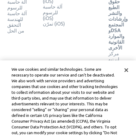
(iOS)
حقوق
آلة حاسبة
آلة حاسبة
الطبع
للرسوم
للرسوم
والنشر
آلة حاسبة
(iOS)
وإرشادات
للهندسة
تمرّن (iOS)
المجتمع
التحقق
وDSA
من الحل
والموارد
القانونية
الأخرى
مركز
ليرنيو
القانوني
We use cookies and similar technologies. Some are
شروط
necessary to operate our service and can’t be deactivated.
خدمة
We also work with service providers and advertising
Learneo
companies that use cookies and other tracking technologies
to collect information about your visits to our website and
Symbolab, a Learneo, Inc. business
third-party sites, and may use that information to deliver
© Learneo, Inc. 2024
advertisements relevant to your interests. This may be
considered “selling” or “sharing” your personal data as
defined in certain US privacy laws like the California
Consumer Privacy Act (as amended) (CCPA), the Virginia
Consumer Data Protection Act (VCDPA), and others. To opt
out, you can modify your cookie settings by clicking “Do Not