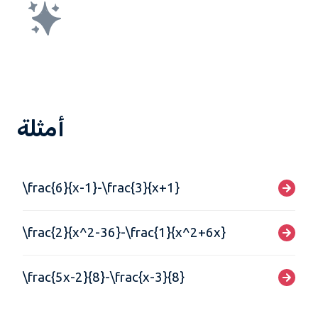
أمثلة
\frac{6}{x-1}-\frac{3}{x+1}
\frac{2}{x^2-36}-\frac{1}{x^2+6x}
\frac{5x-2}{8}-\frac{x-3}{8}