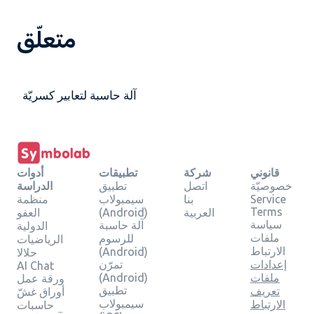
متعلّق
آلة حاسبة لتعابير كسريّة
قانوني
شركة
تطبيقات
أدوات
خصوصيّة
اتصل
تطبيق
الدراسة
Service
بنا
سيمبولاب
منظمة
Terms
العربية
(Android)
العفو
سياسة
آلة حاسبة
الدولية
ملفات
للرسوم
الرياضيات
الارتباط
(Android)
حلالا
إعدادات
تمرّن
AI Chat
ملفات
(Android)
ورقة عمل
تطبيق
تعريف
أوراق غشّ
سيمبولاب
الارتباط
حاسبات