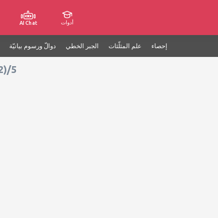
أدوات
AI Chat
إحصاء
علم المثلّثات
الجبر الخطي
دوالّ ورسوم بيانيّة
2)/5